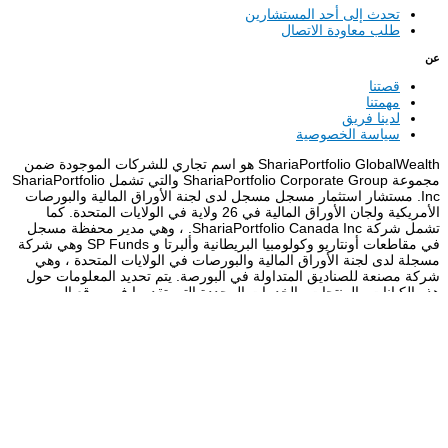
تحدث إلى أحد المستشارين
طلب معاودة الاتصال
عن
قصتنا
مهمتنا
لدينا فريق
سياسة الخصوصية
ShariaPortfolio GlobalWealth هو اسم تجاري للشركات الموجودة ضمن
مجموعة ShariaPortfolio Corporate Group والتي تشمل ShariaPortfolio
Inc. مستشار استثمار مسجل مسجل لدى لجنة الأوراق المالية والبورصات
الأمريكية ولجان الأوراق المالية في 26 ولاية في الولايات المتحدة. كما
تشمل شركة ShariaPortfolio Canada Inc. ، وهي مدير محفظة مسجل
في مقاطعات أونتاريو وكولومبيا البريطانية وألبرتا و SP Funds وهي شركة
مسجلة لدى لجنة الأوراق المالية والبورصات في الولايات المتحدة ، وهي
شركة مصنعة للصناديق المتداولة في البورصة. يتم تحديد المعلومات حول
هذه الكيانات والمنتجات والخدمات المحددة التي تقدمها في موقع الويب
الخاص بكل شركة
اهتمام
تتم إعادة توجيهك إلى عنوان URL مختلف.
انتقل إلى أموال SP
العربية‏
English