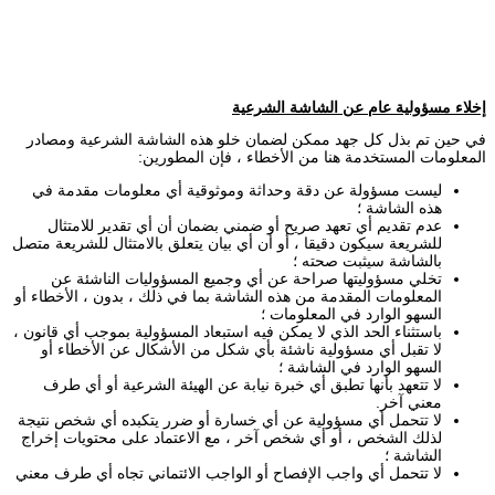
إخلاء مسؤولية عام عن الشاشة الشرعية
في حين تم بذل كل جهد ممكن لضمان خلو هذه الشاشة الشرعية ومصادر
المعلومات المستخدمة هنا من الأخطاء ، فإن المطورين:
ليست مسؤولة عن دقة وحداثة وموثوقية أي معلومات مقدمة في
هذه الشاشة ؛
عدم تقديم أي تعهد صريح أو ضمني بضمان أن أي تقدير للامتثال
للشريعة سيكون دقيقا ، أو أن أي بيان يتعلق بالامتثال للشريعة متصل
بالشاشة سيثبت صحته ؛
تخلي مسؤوليتها صراحة عن أي وجميع المسؤوليات الناشئة عن
المعلومات المقدمة من هذه الشاشة بما في ذلك ، بدون ، الأخطاء أو
السهو الوارد في المعلومات ؛
باستثناء الحد الذي لا يمكن فيه استبعاد المسؤولية بموجب أي قانون ،
لا تقبل أي مسؤولية ناشئة بأي شكل من الأشكال عن الأخطاء أو
السهو الوارد في الشاشة ؛
لا تتعهد بأنها تطبق أي خبرة نيابة عن الهيئة الشرعية أو أي طرف
معني آخر.
لا تتحمل أي مسؤولية عن أي خسارة أو ضرر يتكبده أي شخص نتيجة
لذلك الشخص ، أو أي شخص آخر ، مع الاعتماد على محتويات إخراج
الشاشة ؛
لا تتحمل أي واجب الإفصاح أو الواجب الائتماني تجاه أي طرف معني