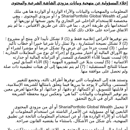
إخلاء المسؤولية عن منهجية وبيانات مزودي الشاشة الشرعية والمحتوى
المعلومات والمنهجيات والبيانات والآراء الواردة أو الواردة هنا هي ملك
لشركة ShariaPortfolio Global Wealth و / أو مزودي المحتوى ، وهي
مخصصة للاستخدام الداخلي غير التجاري ولا يجوز نسخها أو توزيعها أو
استخدامها بأي طريقة أخرى ، بما في ذلك عن طريق الاقتباس ، ما لم يتم
الاتفاق صراحة على خلاف ذلك كتابة.
يتم توفيرها لأغراض إعلامية فقط و (1) لا تشكل تأييدا لأي منتج أو مشروع ؛
(2) لا تشكل نصيحة استثمارية ، ولا تمثل رأيا شرعيا خبيرا أو خطاب تأكيد
سلبي ؛ (3) ليست جزءا من أي عرض ولا تشكل عرضا أو مؤشرا لشراء أو
بيع الأوراق المالية أو اختيار مشروع أو إجراء أي نوع من المعاملات التجارية ؛
(4) ليست تقييما للأداء الاقتصادي للمصدر أو التزاماته المالية أو جدارته
الائتمانية ؛ (5) ليست بديلا عن المشورة المهنية ؛ (6) الأداء السابق ليس
ضمانا للنتائج المستقبلية ؛ (7) لم يتم تقديمها إلى أي هيئات تنظيمية ذات صلة
ولم تحصل على موافقة منها.
وتستند هذه إلى المعلومات التي توفرها أطراف ثالثة، وتخضع للتغيير
المستمر، وبالتالي لا يوجد ما يبررها فيما يتعلق بامتثالها للشريعة الإسلامية،
أو قابليتها للتسويق، أو اكتمالها، أو دقتها، أو حداثتها، أو ملاءمتها لغرض معين.
يتم توفير المعلومات والبيانات "كما هي" وتعكس ثروة محفظة الشريعة
العالمية. الرأي في تاريخ التحقق.
لا تتحمل ShariaPortfolio Global Wealth أو أي من مزودي المحتوى
التابعين لها أي مسؤولية عن الأضرار الناشئة عن استخدام المعلومات أو
البيانات أو الآراء الواردة هنا، أو عن استخدام المعلومات الناتجة عن تطبيق
المنهجية، بأي شكل من الأشكال، باستثناء ما يقتضيه القانون صراحة.
أي إشارة إلى أسماء مزودي المحتوى هي للاعتراف المناسب بملكيتهم ولا