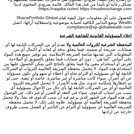
تشكل رعاية أو تأييدا من قبل هذا المالك. قائمة بمزودي المحتوى لدينا؛
https://raqaba.co/en/ https://muslimxchange.com/
للحصول على أي معلومات حول كيفية قيام ShariaPortfolio Global
Wealth بوضع التدابير الكافية لحماية موضوعية واستقلالية آرائها، اتصل
compliance@sp-globalwealth.com
إخلاء المسؤولية القانونية للشاشة الشرعية
المحفظة الشرعية للثروات العالمية ولا
تقدم أي من الشركات التابعة لها أي
ضمانات، صريحة أو ضمنية، فيما يتعلق بدقة أو كفاية أو اكتمال أي من
المعلومات التي تقدمها شاشة الشريعة الإسلامية. يتم توفير جميع هذه المواد
على أساس "كما هي" ، دون أي ضمانات فيما يتعلق بالتسويق أو الملاءمة
لغرض أو استخدام معين ولا فيما يتعلق بالنتائج التي يمكن الحصول عليها من
استخدام هذه المواد. لا تتحمل محفظة الشريعة العالمية للثروات أو الشركات
التابعة لها أي مسؤولية أو التزام تجاه أي أخطاء أو سهو ولن تكون مسؤولة
عن أي أضرار، سواء كانت مباشرة أو غير مباشرة، خاصة أو تبعية، حتى لو
تم إخطارها بإمكانية حدوث مثل هذه الأضرار. لا تتحمل الشريعة للثروة
العالمية أو أي من الشركات التابعة لها بأي حال من الأحوال مسؤولية أي
سبب من أسباب الدعوى، سواء في العقد أو الضرر أو غير ذلك، عن الوصول
إلى هذه المواد في الشهر الذي يزعم فيه أن سبب الدعوى قد نشأ، ولا تتحمل
محفظة الشريعة العالمية أي مسؤولية. علاوة على ذلك، لا تتحمل محفظة
الشريعة العالمية أي مسؤولية أو التزام عن التأخير أو الفشل بسبب ظروف
خارجة عن إرادتها.